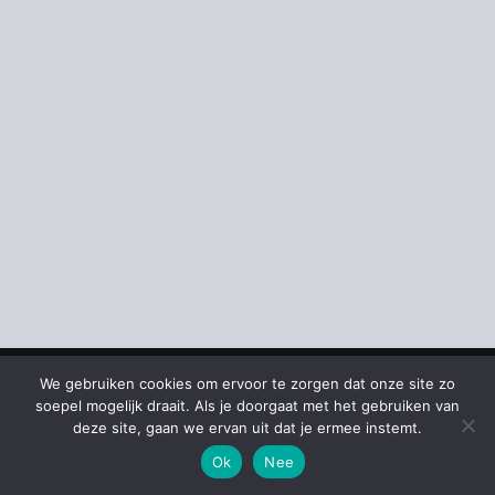
We gebruiken cookies om ervoor te zorgen dat onze site zo
Copyright © 2026 Olivier Decru
soepel mogelijk draait. Als je doorgaat met het gebruiken van
Privacybeleid
deze site, gaan we ervan uit dat je ermee instemt.
Disclaimer
Ok
Nee